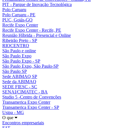
PIT - Parque de Inovação Tecnológica
Polo Caruaru
Polo Caruaru - PE
PUC, Goiás-GO
Recife Expo Center
Recife Expo Center - Recife, PE
Reunião Híbrida - Presencial e Online
Ribeirão Preto - SP
RIOCENTRO
São Paulo e online
São Paulo Expo
São Paulo Expo - SP
São Paulo Expo, São Paulo-SP
São Paulo SP
Sede ABIMAQ SP
Sede da ABIMAQ
SEDE FIESC - SC
SENAI/CIMATEC - BA
Studio 5 -Centro de Convenções
Transamerica Expo Center
Transamerica Expo Center - SP
Usipa - MG
O que
Encontros empresariais
FAT