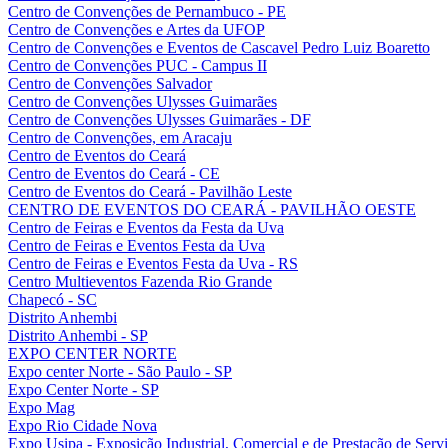
Centro de Convenções de Pernambuco - PE
Centro de Convenções e Artes da UFOP
Centro de Convenções e Eventos de Cascavel Pedro Luiz Boaretto
Centro de Convenções PUC - Campus II
Centro de Convenções Salvador
Centro de Convenções Ulysses Guimarães
Centro de Convenções Ulysses Guimarães - DF
Centro de Convenções, em Aracaju
Centro de Eventos do Ceará
Centro de Eventos do Ceará - CE
Centro de Eventos do Ceará - Pavilhão Leste
CENTRO DE EVENTOS DO CEARÁ - PAVILHÃO OESTE
Centro de Feiras e Eventos da Festa da Uva
Centro de Feiras e Eventos Festa da Uva
Centro de Feiras e Eventos Festa da Uva - RS
Centro Multieventos Fazenda Rio Grande
Chapecó - SC
Distrito Anhembi
Distrito Anhembi - SP
EXPO CENTER NORTE
Expo center Norte - São Paulo - SP
Expo Center Norte - SP
Expo Mag
Expo Rio Cidade Nova
Expo Usipa - Exposição Industrial, Comercial e de Prestação de Serv