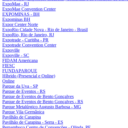
ExpoMag - RJ
ExpoMag Convention Center
EXPOMINAS - BH
Expominas BH
Expor Center Norte
ExpoRio Cidade Nova - Rio de Janeiro - Brasil
ExpoRio, Rio de Janeiro, RJ
Expotrade - Curitiba - PR
Expotrade Convention Center
Expoville
Expoville - SC
FIDAM Americana
FIESC
FUNDAPARQUE
Híbrido (Presencial e Online)
Online
Parque da Uva - SP
Parque de Eventos - RS
Parque de Eventos de Bento Gonçalves
Parque de Eventos de Bento Gonçalves - RS
Parque Metalúrgico Augusto Barbosa - MG
Parque Vila Germânica
Pavilhão de Carapina
Pavilhão de Carapina - Serra - ES
Pernambuco Centro de Convenções - Olinda, PE