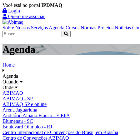
Você está no portal
IPDMAQ
Login
Quero me associar
Sobre
Nossos Serviços
Agenda
Cursos
Normas
Projetos
Notícias
Con
Agenda
Home
Agenda
Quando
Onde
ABIMAQ
ABIMAQ - SP
ABIMAQ SP e online
Arena Jaguariuna
Auditório Albano Franco - FIEPA
Blumenau - SC
Boulevard Olimpico - RJ
Centro Internacional de Convenções do Brasil, em Brasília
Centro de Convenções ABIMAQ