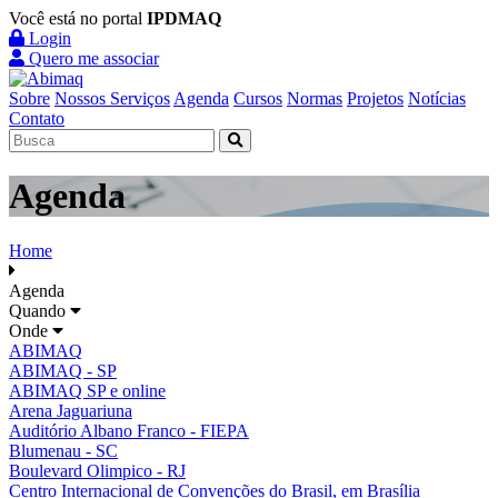
Você está no portal
IPDMAQ
Login
Quero me associar
Sobre
Nossos Serviços
Agenda
Cursos
Normas
Projetos
Notícias
Contato
Agenda
Home
Agenda
Quando
Onde
ABIMAQ
ABIMAQ - SP
ABIMAQ SP e online
Arena Jaguariuna
Auditório Albano Franco - FIEPA
Blumenau - SC
Boulevard Olimpico - RJ
Centro Internacional de Convenções do Brasil, em Brasília