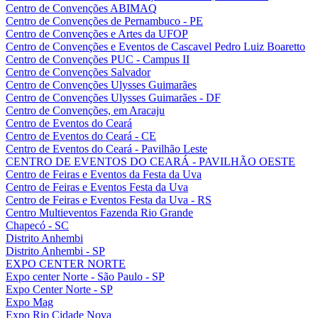
Centro de Convenções ABIMAQ
Centro de Convenções de Pernambuco - PE
Centro de Convenções e Artes da UFOP
Centro de Convenções e Eventos de Cascavel Pedro Luiz Boaretto
Centro de Convenções PUC - Campus II
Centro de Convenções Salvador
Centro de Convenções Ulysses Guimarães
Centro de Convenções Ulysses Guimarães - DF
Centro de Convenções, em Aracaju
Centro de Eventos do Ceará
Centro de Eventos do Ceará - CE
Centro de Eventos do Ceará - Pavilhão Leste
CENTRO DE EVENTOS DO CEARÁ - PAVILHÃO OESTE
Centro de Feiras e Eventos da Festa da Uva
Centro de Feiras e Eventos Festa da Uva
Centro de Feiras e Eventos Festa da Uva - RS
Centro Multieventos Fazenda Rio Grande
Chapecó - SC
Distrito Anhembi
Distrito Anhembi - SP
EXPO CENTER NORTE
Expo center Norte - São Paulo - SP
Expo Center Norte - SP
Expo Mag
Expo Rio Cidade Nova