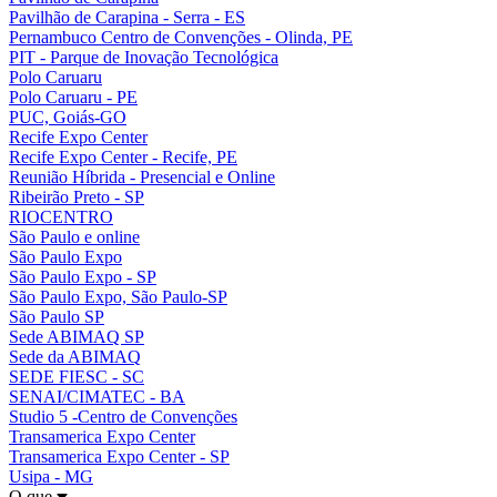
Pavilhão de Carapina - Serra - ES
Pernambuco Centro de Convenções - Olinda, PE
PIT - Parque de Inovação Tecnológica
Polo Caruaru
Polo Caruaru - PE
PUC, Goiás-GO
Recife Expo Center
Recife Expo Center - Recife, PE
Reunião Híbrida - Presencial e Online
Ribeirão Preto - SP
RIOCENTRO
São Paulo e online
São Paulo Expo
São Paulo Expo - SP
São Paulo Expo, São Paulo-SP
São Paulo SP
Sede ABIMAQ SP
Sede da ABIMAQ
SEDE FIESC - SC
SENAI/CIMATEC - BA
Studio 5 -Centro de Convenções
Transamerica Expo Center
Transamerica Expo Center - SP
Usipa - MG
O que