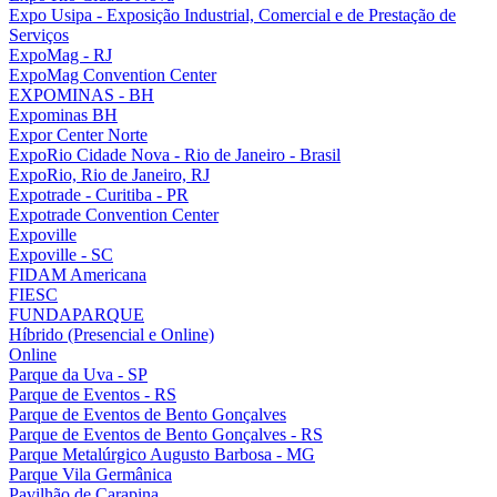
Expo Usipa - Exposição Industrial, Comercial e de Prestação de
Serviços
ExpoMag - RJ
ExpoMag Convention Center
EXPOMINAS - BH
Expominas BH
Expor Center Norte
ExpoRio Cidade Nova - Rio de Janeiro - Brasil
ExpoRio, Rio de Janeiro, RJ
Expotrade - Curitiba - PR
Expotrade Convention Center
Expoville
Expoville - SC
FIDAM Americana
FIESC
FUNDAPARQUE
Híbrido (Presencial e Online)
Online
Parque da Uva - SP
Parque de Eventos - RS
Parque de Eventos de Bento Gonçalves
Parque de Eventos de Bento Gonçalves - RS
Parque Metalúrgico Augusto Barbosa - MG
Parque Vila Germânica
Pavilhão de Carapina