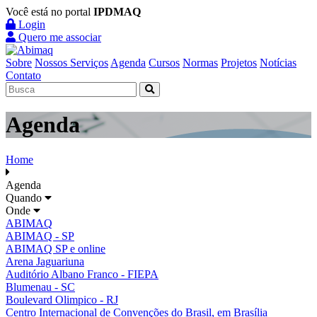
Você está no portal
IPDMAQ
Login
Quero me associar
Sobre
Nossos Serviços
Agenda
Cursos
Normas
Projetos
Notícias
Contato
Agenda
Home
Agenda
Quando
Onde
ABIMAQ
ABIMAQ - SP
ABIMAQ SP e online
Arena Jaguariuna
Auditório Albano Franco - FIEPA
Blumenau - SC
Boulevard Olimpico - RJ
Centro Internacional de Convenções do Brasil, em Brasília