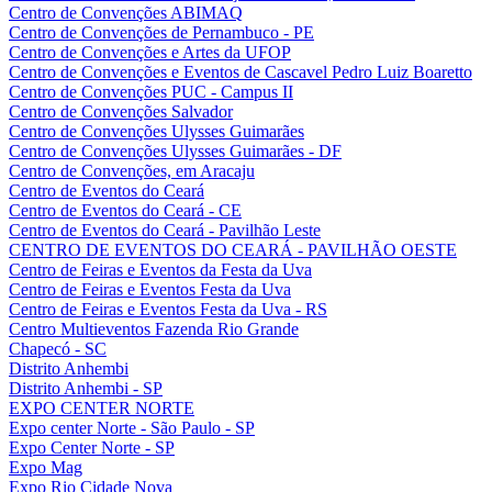
Centro de Convenções ABIMAQ
Centro de Convenções de Pernambuco - PE
Centro de Convenções e Artes da UFOP
Centro de Convenções e Eventos de Cascavel Pedro Luiz Boaretto
Centro de Convenções PUC - Campus II
Centro de Convenções Salvador
Centro de Convenções Ulysses Guimarães
Centro de Convenções Ulysses Guimarães - DF
Centro de Convenções, em Aracaju
Centro de Eventos do Ceará
Centro de Eventos do Ceará - CE
Centro de Eventos do Ceará - Pavilhão Leste
CENTRO DE EVENTOS DO CEARÁ - PAVILHÃO OESTE
Centro de Feiras e Eventos da Festa da Uva
Centro de Feiras e Eventos Festa da Uva
Centro de Feiras e Eventos Festa da Uva - RS
Centro Multieventos Fazenda Rio Grande
Chapecó - SC
Distrito Anhembi
Distrito Anhembi - SP
EXPO CENTER NORTE
Expo center Norte - São Paulo - SP
Expo Center Norte - SP
Expo Mag
Expo Rio Cidade Nova