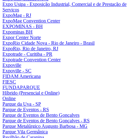
Expo Usipa - Exposição Industrial, Comercial e de Prestação de
Serviços
ExpoMag - RJ
ExpoMag Convention Center
EXPOMINAS - BH
Expominas BH
Expor Center Norte
ExpoRio Cidade Nova - Rio de Janeiro - Brasil
ExpoRio, Rio de Janeiro, RJ
Expotrade - Curitiba - PR
Expotrade Convention Center
Expoville
Expoville - SC
FIDAM Americana
FIESC
FUNDAPARQUE
Híbrido (Presencial e Online)
Online
Parque da Uva - SP
Parque de Eventos - RS
Parque de Eventos de Bento Gonçalves
Parque de Eventos de Bento Gonçalves - RS
Parque Metalúrgico Augusto Barbosa - MG
Parque Vila Germânica
Pavilhão de Carapina