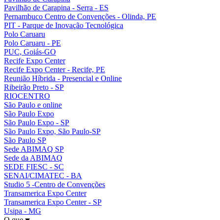
Pavilhão de Carapina - Serra - ES
Pernambuco Centro de Convenções - Olinda, PE
PIT - Parque de Inovação Tecnológica
Polo Caruaru
Polo Caruaru - PE
PUC, Goiás-GO
Recife Expo Center
Recife Expo Center - Recife, PE
Reunião Híbrida - Presencial e Online
Ribeirão Preto - SP
RIOCENTRO
São Paulo e online
São Paulo Expo
São Paulo Expo - SP
São Paulo Expo, São Paulo-SP
São Paulo SP
Sede ABIMAQ SP
Sede da ABIMAQ
SEDE FIESC - SC
SENAI/CIMATEC - BA
Studio 5 -Centro de Convenções
Transamerica Expo Center
Transamerica Expo Center - SP
Usipa - MG
O que