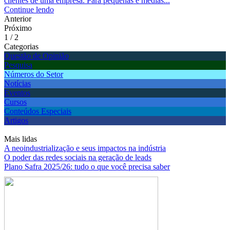
clientes de uma empresa. Para pequenas e médias...
Continue lendo
Anterior
Próximo
1 / 2
Categorias
Questão de Opinião
Pesquisa
Números do Setor
Notícias
Eventos
Cursos
Conteúdos Especiais
Artigos
Mais lidas
A neoindustrialização e seus impactos na indústria
O poder das redes sociais na geração de leads
Plano Safra 2025/26: tudo o que você precisa saber