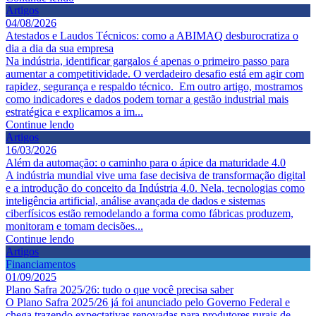
Artigos
04/08/2026
Atestados e Laudos Técnicos: como a ABIMAQ desburocratiza o
dia a dia da sua empresa
Na indústria, identificar gargalos é apenas o primeiro passo para
aumentar a competitividade. O verdadeiro desafio está em agir com
rapidez, segurança e respaldo técnico. Em outro artigo, mostramos
como indicadores e dados podem tornar a gestão industrial mais
estratégica e explicamos a im...
Continue lendo
Artigos
16/03/2026
Além da automação: o caminho para o ápice da maturidade 4.0
A indústria mundial vive uma fase decisiva de transformação digital
e a introdução do conceito da Indústria 4.0. Nela, tecnologias como
inteligência artificial, análise avançada de dados e sistemas
ciberfísicos estão remodelando a forma como fábricas produzem,
monitoram e tomam decisões...
Continue lendo
Artigos
Financiamentos
01/09/2025
Plano Safra 2025/26: tudo o que você precisa saber
O Plano Safra 2025/26 já foi anunciado pelo Governo Federal e
chega trazendo expectativas renovadas para produtores rurais de