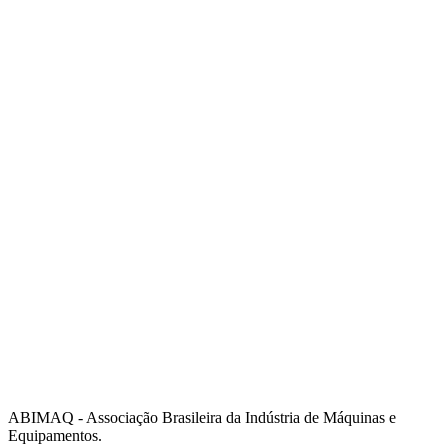
Endereço:
Av. Independência, 1840
Telefone:
(19) 3432-2517
Celular:
(19) 97128-4664
E-mail:
srpi@abimaq.org.br
Ribeirão Preto - São Paulo
Endereço:
Av. Pres. Vargas, 2001 | Sala 153
Telefone:
(16) 3941-4113
Celular:
(16) 9 9734-2810
São José dos Campos - São Paulo
Endereço:
Estrada Dr. Altino Bondesan, 500 | Sala 112
Telefone:
(12) 3939-5733
Celular:
(12) 99614-6010
E-mail:
srvp@abimaq.org.br
São Paulo - São Paulo
Endereço:
Avenida Jabaquara, 2925
Telefone:
(11) 5582-6311
ABIMAQ - Associação Brasileira da Indústria de Máquinas e
Equipamentos.