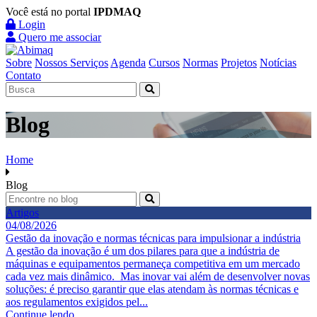
Você está no portal
IPDMAQ
Login
Quero me associar
Sobre
Nossos Serviços
Agenda
Cursos
Normas
Projetos
Notícias
Contato
Blog
Home
Blog
Artigos
04/08/2026
Gestão da inovação e normas técnicas para impulsionar a indústria
A gestão da inovação é um dos pilares para que a indústria de
máquinas e equipamentos permaneça competitiva em um mercado
cada vez mais dinâmico. Mas inovar vai além de desenvolver novas
soluções: é preciso garantir que elas atendam às normas técnicas e
aos regulamentos exigidos pel...
Continue lendo