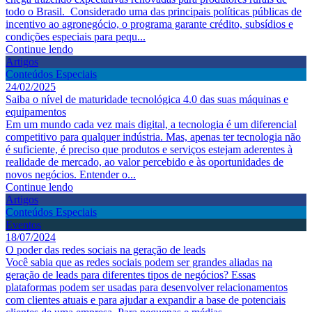
todo o Brasil. Considerado uma das principais políticas públicas de
incentivo ao agronegócio, o programa garante crédito, subsídios e
condições especiais para pequ...
Continue lendo
Artigos
Conteúdos Especiais
24/02/2025
Saiba o nível de maturidade tecnológica 4.0 das suas máquinas e
equipamentos
Em um mundo cada vez mais digital, a tecnologia é um diferencial
competitivo para qualquer indústria. Mas, apenas ter tecnologia não
é suficiente, é preciso que produtos e serviços estejam aderentes à
realidade de mercado, ao valor percebido e às oportunidades de
novos negócios. Entender o...
Continue lendo
Artigos
Conteúdos Especiais
Eventos
18/07/2024
O poder das redes sociais na geração de leads
Você sabia que as redes sociais podem ser grandes aliadas na
geração de leads para diferentes tipos de negócios? Essas
plataformas podem ser usadas para desenvolver relacionamentos
com clientes atuais e para ajudar a expandir a base de potenciais