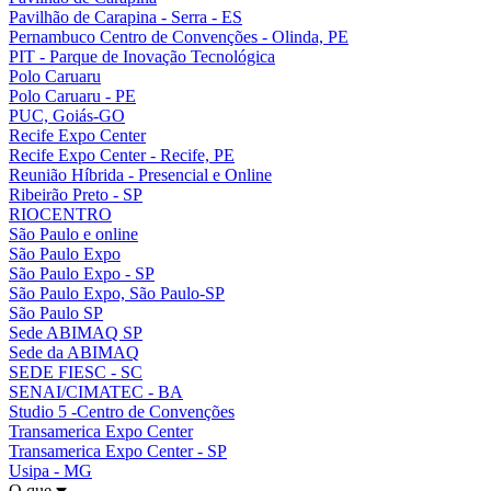
Pavilhão de Carapina - Serra - ES
Pernambuco Centro de Convenções - Olinda, PE
PIT - Parque de Inovação Tecnológica
Polo Caruaru
Polo Caruaru - PE
PUC, Goiás-GO
Recife Expo Center
Recife Expo Center - Recife, PE
Reunião Híbrida - Presencial e Online
Ribeirão Preto - SP
RIOCENTRO
São Paulo e online
São Paulo Expo
São Paulo Expo - SP
São Paulo Expo, São Paulo-SP
São Paulo SP
Sede ABIMAQ SP
Sede da ABIMAQ
SEDE FIESC - SC
SENAI/CIMATEC - BA
Studio 5 -Centro de Convenções
Transamerica Expo Center
Transamerica Expo Center - SP
Usipa - MG
O que