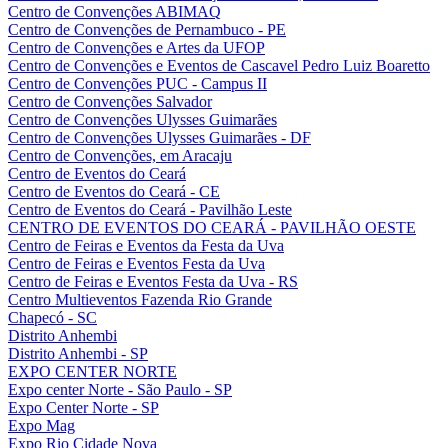
Centro de Convenções ABIMAQ
Centro de Convenções de Pernambuco - PE
Centro de Convenções e Artes da UFOP
Centro de Convenções e Eventos de Cascavel Pedro Luiz Boaretto
Centro de Convenções PUC - Campus II
Centro de Convenções Salvador
Centro de Convenções Ulysses Guimarães
Centro de Convenções Ulysses Guimarães - DF
Centro de Convenções, em Aracaju
Centro de Eventos do Ceará
Centro de Eventos do Ceará - CE
Centro de Eventos do Ceará - Pavilhão Leste
CENTRO DE EVENTOS DO CEARÁ - PAVILHÃO OESTE
Centro de Feiras e Eventos da Festa da Uva
Centro de Feiras e Eventos Festa da Uva
Centro de Feiras e Eventos Festa da Uva - RS
Centro Multieventos Fazenda Rio Grande
Chapecó - SC
Distrito Anhembi
Distrito Anhembi - SP
EXPO CENTER NORTE
Expo center Norte - São Paulo - SP
Expo Center Norte - SP
Expo Mag
Expo Rio Cidade Nova