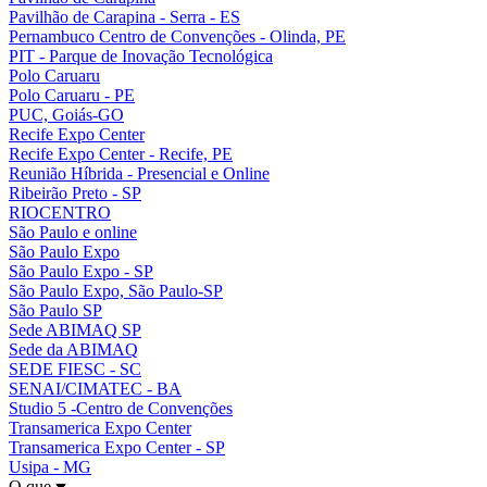
Pavilhão de Carapina - Serra - ES
Pernambuco Centro de Convenções - Olinda, PE
PIT - Parque de Inovação Tecnológica
Polo Caruaru
Polo Caruaru - PE
PUC, Goiás-GO
Recife Expo Center
Recife Expo Center - Recife, PE
Reunião Híbrida - Presencial e Online
Ribeirão Preto - SP
RIOCENTRO
São Paulo e online
São Paulo Expo
São Paulo Expo - SP
São Paulo Expo, São Paulo-SP
São Paulo SP
Sede ABIMAQ SP
Sede da ABIMAQ
SEDE FIESC - SC
SENAI/CIMATEC - BA
Studio 5 -Centro de Convenções
Transamerica Expo Center
Transamerica Expo Center - SP
Usipa - MG
O que