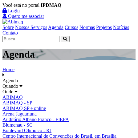
Você está no portal
IPDMAQ
Login
Quero me associar
Sobre
Nossos Serviços
Agenda
Cursos
Normas
Projetos
Notícias
Contato
Agenda
Home
Agenda
Quando
Onde
ABIMAQ
ABIMAQ - SP
ABIMAQ SP e online
Arena Jaguariuna
Auditório Albano Franco - FIEPA
Blumenau - SC
Boulevard Olimpico - RJ
Centro Internacional de Convenções do Brasil, em Brasília