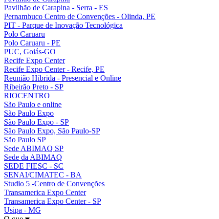
Pavilhão de Carapina - Serra - ES
Pernambuco Centro de Convenções - Olinda, PE
PIT - Parque de Inovação Tecnológica
Polo Caruaru
Polo Caruaru - PE
PUC, Goiás-GO
Recife Expo Center
Recife Expo Center - Recife, PE
Reunião Híbrida - Presencial e Online
Ribeirão Preto - SP
RIOCENTRO
São Paulo e online
São Paulo Expo
São Paulo Expo - SP
São Paulo Expo, São Paulo-SP
São Paulo SP
Sede ABIMAQ SP
Sede da ABIMAQ
SEDE FIESC - SC
SENAI/CIMATEC - BA
Studio 5 -Centro de Convenções
Transamerica Expo Center
Transamerica Expo Center - SP
Usipa - MG
O que