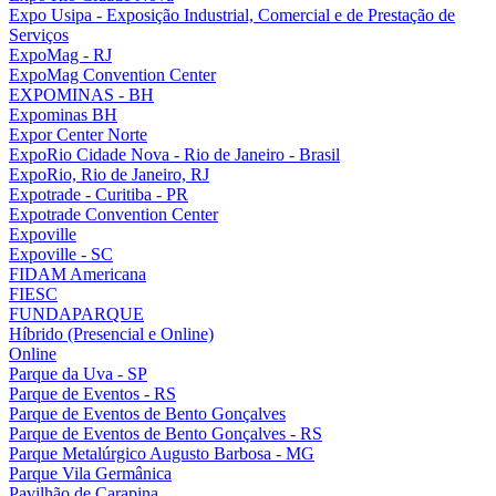
Expo Usipa - Exposição Industrial, Comercial e de Prestação de
Serviços
ExpoMag - RJ
ExpoMag Convention Center
EXPOMINAS - BH
Expominas BH
Expor Center Norte
ExpoRio Cidade Nova - Rio de Janeiro - Brasil
ExpoRio, Rio de Janeiro, RJ
Expotrade - Curitiba - PR
Expotrade Convention Center
Expoville
Expoville - SC
FIDAM Americana
FIESC
FUNDAPARQUE
Híbrido (Presencial e Online)
Online
Parque da Uva - SP
Parque de Eventos - RS
Parque de Eventos de Bento Gonçalves
Parque de Eventos de Bento Gonçalves - RS
Parque Metalúrgico Augusto Barbosa - MG
Parque Vila Germânica
Pavilhão de Carapina