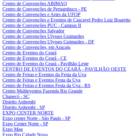
Centro de Convenções ABIMAQ
Centro de Convenções de Pernambuco - PE
Centro de Convenções e Artes da UFOP
Centro de Convenções e Eventos de Cascavel Pedro Luiz Boaretto
Centro de Convenções PUC - Campus II
Centro de Convenções Salvador
Centro de Convenções Ulysses Guimarães
Centro de Convenções Ulysses Guimarães - DF
Centro de Convenções, em Aracaju
Centro de Eventos do Ceará
Centro de Eventos do Ceará - CE
Centro de Eventos do Ceará - Pavilhão Leste
CENTRO DE EVENTOS DO CEARÁ - PAVILHÃO OESTE
Centro de Feiras e Eventos da Festa da Uva
Centro de Feiras e Eventos Festa da Uva
Centro de Feiras e Eventos Festa da Uva - RS
Centro Multieventos Fazenda Rio Grande
Chapecó - SC
Distrito Anhembi
Distrito Anhembi - SP
EXPO CENTER NORTE
Expo center Norte - São Paulo - SP
Expo Center Norte - SP
Expo Mag
Expo Rio Cidade Nova