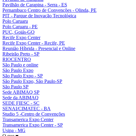
Pavilhão de Carapina - Serra - ES
Pernambuco Centro de Convenções - Olinda, PE
PIT - Parque de Inovação Tecnológica
Polo Caruaru
Polo Caruaru - PE
PUC, Goiás-GO
Recife Expo Center
Recife Expo Center - Recife, PE
Reunião Híbrida - Presencial e Online
Ribeirão Preto - SP
RIOCENTRO
São Paulo e online
São Paulo Expo
São Paulo Expo - SP
São Paulo Expo, São Paulo-SP
São Paulo SP
Sede ABIMAQ SP
Sede da ABIMAQ
SEDE FIESC - SC
SENAI/CIMATEC - BA
Studio 5 -Centro de Convenções
Transamerica Expo Center
Transamerica Expo Center - SP
Usipa - MG
O que