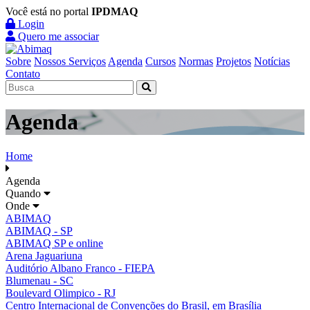
Você está no portal
IPDMAQ
Login
Quero me associar
Sobre
Nossos Serviços
Agenda
Cursos
Normas
Projetos
Notícias
Contato
Agenda
Home
Agenda
Quando
Onde
ABIMAQ
ABIMAQ - SP
ABIMAQ SP e online
Arena Jaguariuna
Auditório Albano Franco - FIEPA
Blumenau - SC
Boulevard Olimpico - RJ
Centro Internacional de Convenções do Brasil, em Brasília