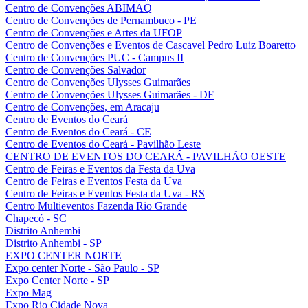
Centro de Convenções ABIMAQ
Centro de Convenções de Pernambuco - PE
Centro de Convenções e Artes da UFOP
Centro de Convenções e Eventos de Cascavel Pedro Luiz Boaretto
Centro de Convenções PUC - Campus II
Centro de Convenções Salvador
Centro de Convenções Ulysses Guimarães
Centro de Convenções Ulysses Guimarães - DF
Centro de Convenções, em Aracaju
Centro de Eventos do Ceará
Centro de Eventos do Ceará - CE
Centro de Eventos do Ceará - Pavilhão Leste
CENTRO DE EVENTOS DO CEARÁ - PAVILHÃO OESTE
Centro de Feiras e Eventos da Festa da Uva
Centro de Feiras e Eventos Festa da Uva
Centro de Feiras e Eventos Festa da Uva - RS
Centro Multieventos Fazenda Rio Grande
Chapecó - SC
Distrito Anhembi
Distrito Anhembi - SP
EXPO CENTER NORTE
Expo center Norte - São Paulo - SP
Expo Center Norte - SP
Expo Mag
Expo Rio Cidade Nova